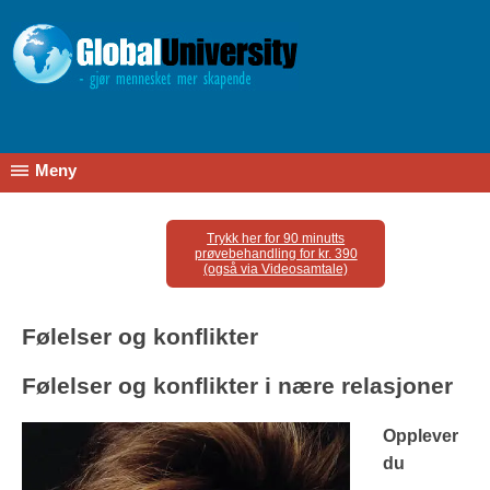
Meny
Trykk her for 90 minutts
prøvebehandling for kr. 390
(også via Videosamtale)
Følelser og konflikter
Følelser og konflikter i nære relasjoner
Opplever
du