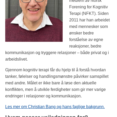
medlem av Norsk
Forening for Kognitiv
Terapi (NFKT). Siden
2011 har han arbeidet
med mennesker som
ønsker bedre
forståelse av egne
reaksjoner, bedre
kommunikasjon og tryggere relasjoner – både privat og i
arbeidslivet.
Gjennom kognitiv terapi får du hjelp til å forstå hvordan
tanker, følelser og handlingsmønstre påvirker samspillet
med andre. Målet er ikke bare å løse den aktuelle
konflikten, men å utvikle ferdigheter som gir mer varige
endringer i relasjoner og kommunikasjon.
Les mer om Christian Bang og hans faglige bakgrunn.