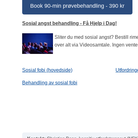
Book 90-min prøvebehandling - 390 kr
Sosial angst behandling - Få Hjelp i Dag!
Sliter du med sosial angst? Bestill rime
over alt via Videosamtale. Ingen vente
Sosial fobi (hovedside)
Utfordring
Behandling av sosial fobi