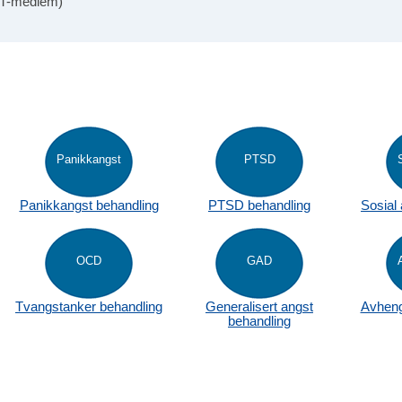
FKT-medlem)
Panikkangst
PTSD
Panikkangst behandling
PTSD behandling
Sosial
OCD
GAD
Tvangstanker behandling
Generalisert angst
Avheng
behandling