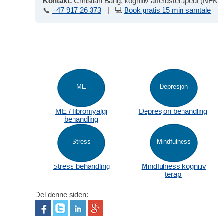
Kontakt:
Christian Bang, kognitiv atferdsterapeut (N
📞
+47 917 26 373
| 💻
Book gratis 15 min samtale
ME
Depresjon
ME / fibromyalgi
Depresjon behandling
behandling
Stress
Mindfulness
Stress behandling
Mindfulness kognitiv
terapi
Del denne siden: