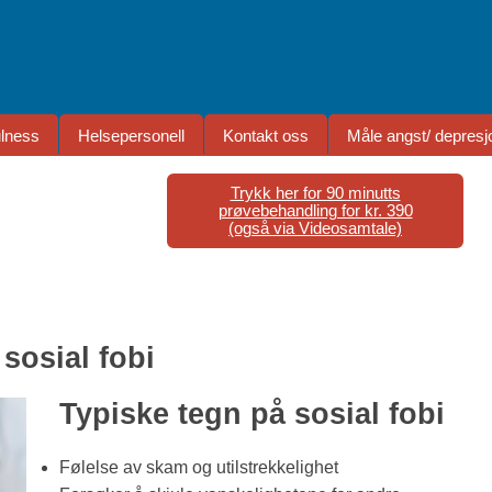
ulness
Helsepersonell
Kontakt oss
Måle angst/ depresj
Trykk her for 90 minutts
prøvebehandling for kr. 390
(også via Videosamtale)
sosial fobi
Typiske tegn på sosial fobi
Følelse av skam og utilstrekkelighet