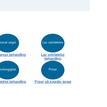
Sosial angst
Lav selvfølelse
 angst behandling
Lav selvfølelse
behandling
Avhengighet
Priser
ighet behandling
Priser på kognitiv terapi