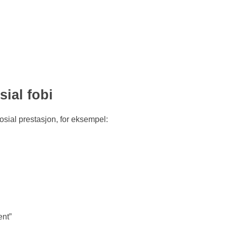
ial fobi
osial prestasjon, for eksempel:
ent”