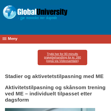
Meny
Trykk her for 90 minutts
prøvebehandling for kr. 390
(også via Videosamtale)
Stadier og aktivetetstilpasning med ME
Aktivitetstilpasning og skånsom trening
ved ME – individuelt tilpasset etter
dagsform