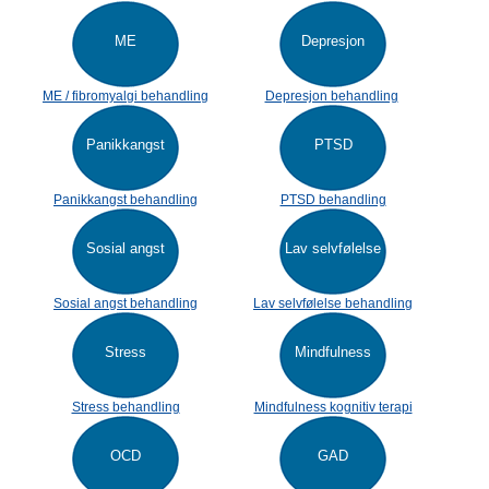
ME
Depresjon
ME / fibromyalgi behandling
Depresjon behandling
Panikkangst
PTSD
Panikkangst behandling
PTSD behandling
Sosial angst
Lav selvfølelse
Sosial angst behandling
Lav selvfølelse behandling
Stress
Mindfulness
Stress behandling
Mindfulness kognitiv terapi
OCD
GAD